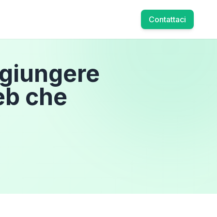
Contattaci
ggiungere
eb che