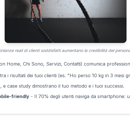
nianze reali di clienti soddisfatti aumentano la credibilità del persona
con Home, Chi Sono, Servizi, Contatti) comunica professiona
a i risultati dei tuoi clienti (es. "Ho perso 10 kg in 3 mesi 
, e case study dimostrano il tuo metodo e i tuoi successi.
bile-friendly
- Il 70% degli utenti naviga da smartphone: u