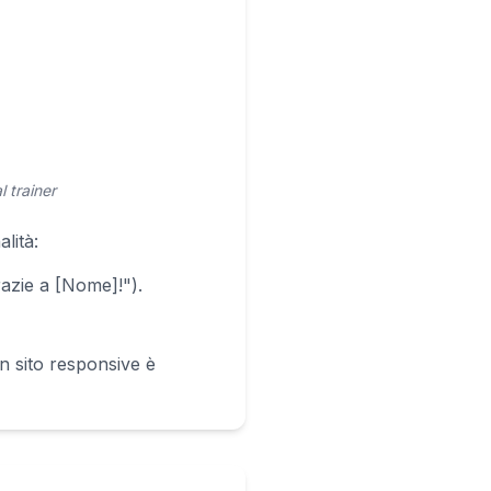
l trainer
lità:
grazie a [Nome]!").
n sito responsive è