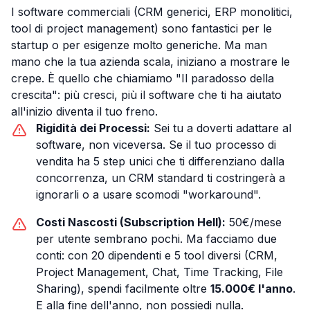
I software commerciali (CRM generici, ERP monolitici,
tool di project management) sono fantastici per le
startup o per esigenze molto generiche. Ma man
mano che la tua azienda scala, iniziano a mostrare le
crepe. È quello che chiamiamo "Il paradosso della
crescita": più cresci, più il software che ti ha aiutato
all'inizio diventa il tuo freno.
Rigidità dei Processi:
Sei tu a doverti adattare al
software, non viceversa. Se il tuo processo di
vendita ha 5 step unici che ti differenziano dalla
concorrenza, un CRM standard ti costringerà a
ignorarli o a usare scomodi "workaround".
Costi Nascosti (Subscription Hell):
50€/mese
per utente sembrano pochi. Ma facciamo due
conti: con 20 dipendenti e 5 tool diversi (CRM,
Project Management, Chat, Time Tracking, File
Sharing), spendi facilmente oltre
15.000€ l'anno
.
E alla fine dell'anno, non possiedi nulla.