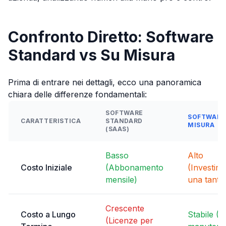
Confronto Diretto: Software
Standard vs Su Misura
Prima di entrare nei dettagli, ecco una panoramica
chiara delle differenze fondamentali:
SOFTWARE
SOFTWARE
CARATTERISTICA
STANDARD
MISURA
(SAAS)
Basso
Alto
Costo Iniziale
(Abbonamento
(Investim
mensile)
una tant
Crescente
Costo a Lungo
Stabile (S
(Licenze per