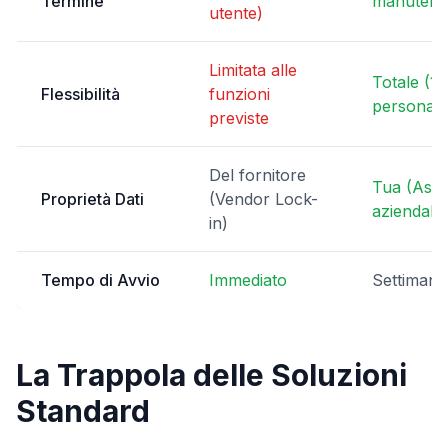
Termine
manutenz
utente)
Limitata alle
Totale (1
Flessibilità
funzioni
personaliz
previste
Del fornitore
Tua (Asse
Proprietà Dati
(Vendor Lock-
aziendale
in)
Tempo di Avvio
Immediato
Settimane
La Trappola delle Soluzioni
Standard